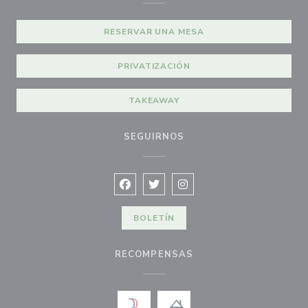
RESERVAR UNA MESA
PRIVATIZACIÓN
TAKEAWAY
SEGUIRNOS
Facebook ((abre en una nueva ventana
Twitter ((abre en una nueva vent
Instagram ((abre en una n
BOLETÍN
RECOMPENSAS