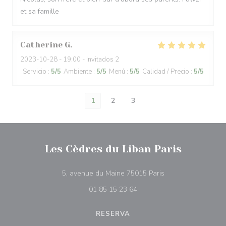
et sa famille
Catherine
G
2023-10-28
- 19:00 - Invitados 2
Servicio
:
5
/5
Ambiente
:
5
/5
Menú
:
5
/5
Calidad / Precio
:
5
/5
1
2
3
Les Cèdres du Liban Paris
((abre en una nuev
5, avenue du Maine 75015 Paris
01 85 15 23 64
RESERVA