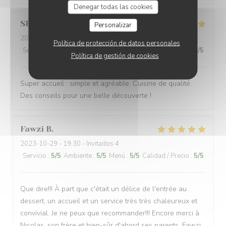
Denegar todas las cookies
SÉBASTIEN
R
Personalizar
2023-10-29
- 20:00 - Invitados 3
Política de protección de datos personales
Servicio
:
5
/5
Ambiente
:
4
/5
Menú
:
5
/5
Calidad / Precio
:
4
/5
Política de gestión de cookies
Super accueil : simple et agréable. Cuisine de qualité.
Des conseils pour une belle découverte !
Fawzi
B
2023-10-29
- 19:30 - Invitados 4
Servicio
:
5
/5
Ambiente
:
5
/5
Menú
:
5
/5
Calidad / Precio
:
5
/5
Que dire!!! À part que c'était un délice de l'entrée au
dessert, un accueil et un service très très chaleureux et
convivial. Je ne peux que recommander!!! Encore merci à
Nicolas, son frère et bien-sûr d'abord ses parents. Fawzi