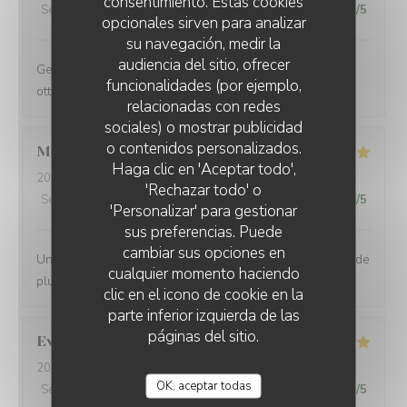
consentimiento. Estas cookies
Servicio
:
5
/5
Ambiente
:
4
/5
Menú
:
4
/5
Calidad / Precio
:
5
/5
opcionales sirven para analizar
su navegación, medir la
audiencia del sitio, ofrecer
Gestione molto ospitale e personale gentilissimo. Cibo
funcionalidades (por ejemplo,
ottimo. Torneremo
relacionadas con redes
sociales) o mostrar publicidad
o contenidos personalizados.
MICHAELA
L
Haga clic en 'Aceptar todo',
2023-10-29
- 12:30 - Invitados 3
'Rechazar todo' o
Servicio
:
5
/5
Ambiente
:
5
/5
Menú
:
5
/5
Calidad / Precio
:
5
/5
'Personalizar' para gestionar
sus preferencias. Puede
cambiar sus opciones en
Un très bon accueil, un excellent repas, que demander de
cualquier momento haciendo
plus. Je recommande.
clic en el icono de cookie en la
parte inferior izquierda de las
páginas del sitio.
Eve
L
2023-10-30
- 19:30 - Invitados 2
OK, aceptar todas
Servicio
:
5
/5
Ambiente
:
5
/5
Menú
:
5
/5
Calidad / Precio
:
5
/5