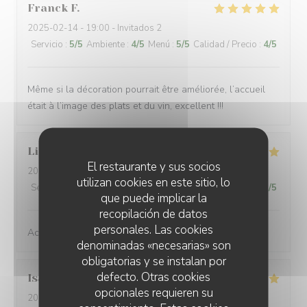
Franck
F
2025-02-14
- 19:00 - Invitados 2
Servicio
:
5
/5
Ambiente
:
4
/5
Menú
:
5
/5
Calidad / Precio
:
4
/5
Même si la décoration pourrait être améliorée, l’accueil
était à l’image des plats et du vin, excellent !!!
Lionel
C
El restaurante y sus socios
2024-11-10
- 12:30 - Invitados 7
utilizan cookies en este sitio, lo
Servicio
:
5
/5
Ambiente
:
4
/5
Menú
:
5
/5
Calidad / Precio
:
5
/5
que puede implicar la
recopilación de datos
personales. Las cookies
Accueil très chaleureux, service et cuisine excellents...
denominadas «necesarias» son
obligatorias y se instalan por
defecto. Otras cookies
Isabella
C
opcionales requieren su
2024-11-09
- 21:00 - Invitados 3