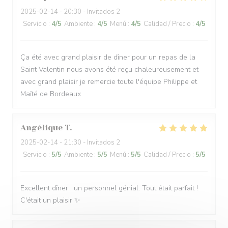
2025-02-14
- 20:30 - Invitados 2
Servicio
:
4
/5
Ambiente
:
4
/5
Menú
:
4
/5
Calidad / Precio
:
4
/5
Ça été avec grand plaisir de dîner pour un repas de la
Saint Valentin nous avons été reçu chaleureusement et
avec grand plaisir je remercie toute l'équipe Philippe et
Maïté de Bordeaux
Angélique
T
2025-02-14
- 21:30 - Invitados 2
Servicio
:
5
/5
Ambiente
:
5
/5
Menú
:
5
/5
Calidad / Precio
:
5
/5
Excellent dîner , un personnel génial. Tout était parfait !
C'était un plaisir ✨️