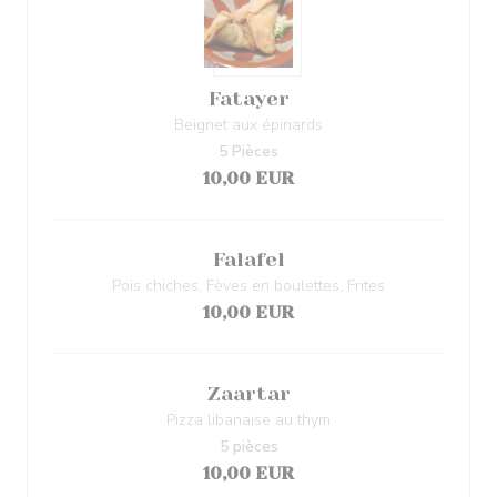
Fatayer
Beignet aux épinards
5 Pièces
10,00 EUR
Falafel
Pois chiches, Fèves en boulettes, Frites
10,00 EUR
Zaartar
Pizza libanaise au thym
5 pièces
10,00 EUR