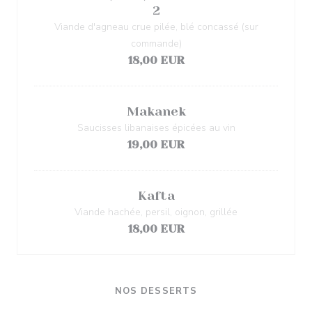
2
Viande d'agneau crue pilée, blé concassé (sur
commande)
18,00 EUR
Makanek
Saucisses libanaises épicées au vin
19,00 EUR
Kafta
Viande hachée, persil, oignon, grillée
18,00 EUR
NOS DESSERTS