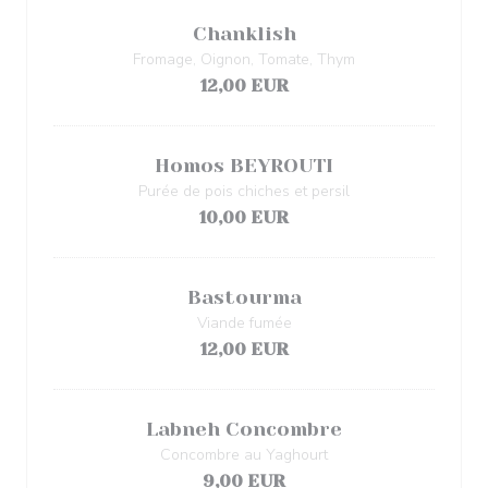
Chanklish
Fromage, Oignon, Tomate, Thym
12,00 EUR
Homos BEYROUTI
Purée de pois chiches et persil
10,00 EUR
Bastourma
Viande fumée
12,00 EUR
Labneh Concombre
Concombre au Yaghourt
9,00 EUR