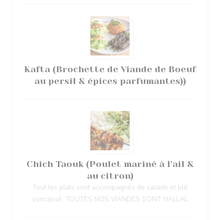
Kafta (Brochette de Viande de Boeuf
au persil & épices parfumantes))
Chich Taouk (Poulet mariné à l'ail &
au citron)
Tout les plats sont accompagnés de salade et blé
concassé. TOUTES NOS VIANDES SONT HALLAL