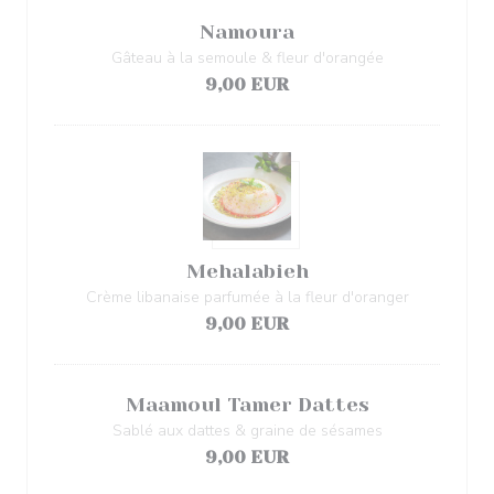
Namoura
Gâteau à la semoule & fleur d'orangée
9,00 EUR
Mehalabieh
Crème libanaise parfumée à la fleur d'oranger
9,00 EUR
Maamoul Tamer Dattes
Sablé aux dattes & graine de sésames
9,00 EUR