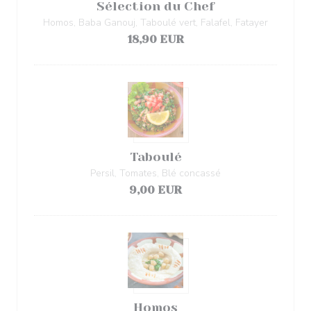
Sélection du Chef
Homos, Baba Ganouj, Taboulé vert, Falafel, Fatayer
18,90 EUR
Taboulé
Persil, Tomates, Blé concassé
9,00 EUR
Homos