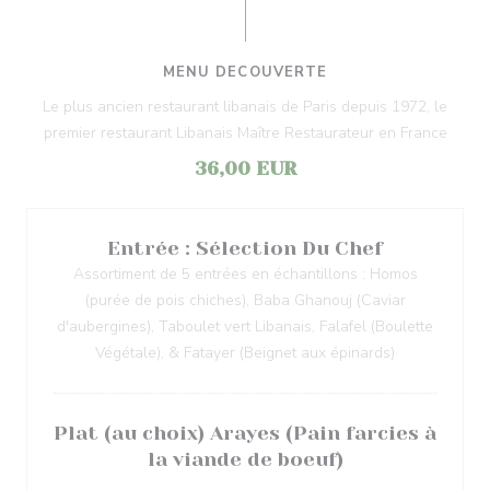
MENU DECOUVERTE
Le plus ancien restaurant libanais de Paris depuis 1972, le
premier restaurant Libanais Maître Restaurateur en France
36,00 EUR
Entrée : Sélection Du Chef
Assortiment de 5 entrées en échantillons : Homos
(purée de pois chiches), Baba Ghanouj (Caviar
d'aubergines), Taboulet vert Libanais, Falafel (Boulette
Végétale), & Fatayer (Beignet aux épinards)
Plat (au choix) Arayes (Pain farcies à
la viande de boeuf)