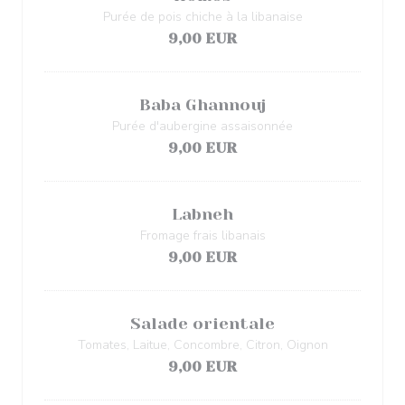
Purée de pois chiche à la libanaise
9,00 EUR
Baba Ghannouj
Purée d'aubergine assaisonnée
9,00 EUR
Labneh
Fromage frais libanais
9,00 EUR
Salade orientale
Tomates, Laitue, Concombre, Citron, Oignon
9,00 EUR