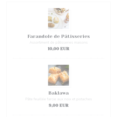
Farandole de Pâtisseries
Assortiment de pâtisseries maisons
10,00 EUR
Baklawa
Pâte feuillée farcie aux noix et pistaches
9,00 EUR