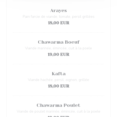
Arayes
Pain farcie de viande, tomate, persil grillées
18,00 EUR
Chawarma Boeuf
Viande marinée, émincée, cuit à la poele
19,00 EUR
Kafta
Viande hachée, persil, oignon, grillée
18,00 EUR
Chawarma Poulet
Viande de poulet marinée, émincée, cuit à la poele