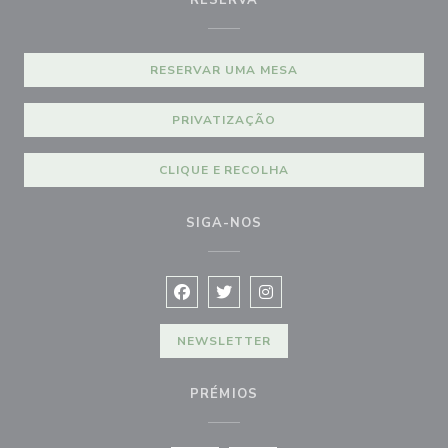
RESERVA
RESERVAR UMA MESA
PRIVATIZAÇÃO
CLIQUE E RECOLHA
SIGA-NOS
Facebook ((abre numa nova janela))
Twitter ((abre numa nova janela)
Instagram ((abre numa nova
NEWSLETTER
PRÉMIOS