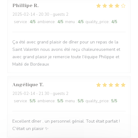
Phillipe
R
2025-02-14
- 20:30 - guests 2
service
:
4
/5
ambience
:
4
/5
menu
:
4
/5
quality_price
:
4
/5
Ça été avec grand plaisir de dîner pour un repas de la
Saint Valentin nous avons été reçu chaleureusement et
avec grand plaisir je remercie toute l'équipe Philippe et
Maïté de Bordeaux
Angélique
T
2025-02-14
- 21:30 - guests 2
service
:
5
/5
ambience
:
5
/5
menu
:
5
/5
quality_price
:
5
/5
Excellent dîner , un personnel génial. Tout était parfait !
C'était un plaisir ✨️