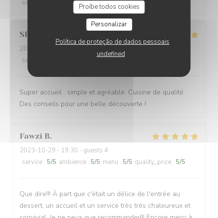
service
:
5
/5
ambience
:
5
/5
menu
:
5
/5
quality_price
:
5
/5
Proíbe todos cookies
Personalizar
SÉBASTIEN
R
Política de proteção de dados pessoais
2023-10-29
- 20:00 - guests 3
undefined
service
:
5
/5
ambience
:
4
/5
menu
:
5
/5
quality_price
:
4
/5
Super accueil : simple et agréable. Cuisine de qualité.
Des conseils pour une belle découverte !
Fawzi
B
2023-10-29
- 19:30 - guests 4
service
:
5
/5
ambience
:
5
/5
menu
:
5
/5
quality_price
:
5
/5
Que dire!!! À part que c'était un délice de l'entrée au
dessert, un accueil et un service très très chaleureux et
convivial. Je ne peux que recommander!!! Encore merci à