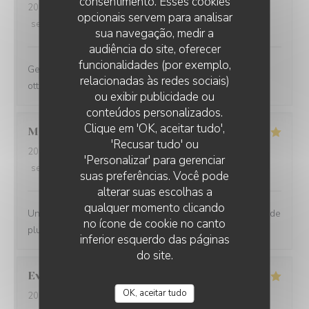
consentimento. Esses cookies
2024-11-09
- 21:00 - guests 3
opcionais servem para analisar
service
:
5
/5
ambience
:
4
/5
menu
:
4
/5
quality_price
:
5
/5
sua navegação, medir a
audiência do site, oferecer
funcionalidades (por exemplo,
Gestione molto ospitale e personale gentilissimo. Cibo
relacionadas às redes sociais)
ottimo. Torneremo
ou exibir publicidade ou
conteúdos personalizados.
Clique em 'OK, aceitar tudo',
MICHAELA
L
'Recusar tudo' ou
2023-10-29
- 12:30 - guests 3
'Personalizar' para gerenciar
service
:
5
/5
ambience
:
5
/5
menu
:
5
/5
quality_price
:
5
/5
suas preferências. Você pode
alterar suas escolhas a
qualquer momento clicando
Un très bon accueil, un excellent repas, que demander de
no ícone de cookie no canto
plus. Je recommande.
inferior esquerdo das páginas
do site.
Eve
L
OK, aceitar tudo
2023-10-30
- 19:30 - guests 2