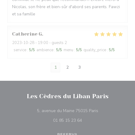
Nicolas, son frère et bien-sûr d'abord ses parents. Fawzi
et sa famille
Catherine
G
2023-10-28
- 19:00 - guests 2
service
:
5
/5
ambience
:
5
/5
menu
:
5
/5
quality_price
:
5
/5
1
2
3
Les Cèdres du Liban Paris
((abre numa nova ja
5, avenue du Maine 75015 Paris
01 85 15 23 64