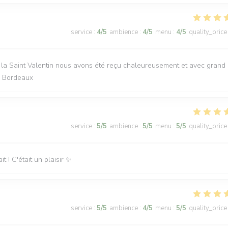
service
:
4
/5
ambience
:
4
/5
menu
:
4
/5
quality_price
e la Saint Valentin nous avons été reçu chaleureusement et avec grand
de Bordeaux
service
:
5
/5
ambience
:
5
/5
menu
:
5
/5
quality_price
t ! C'était un plaisir ✨️
service
:
5
/5
ambience
:
4
/5
menu
:
5
/5
quality_price