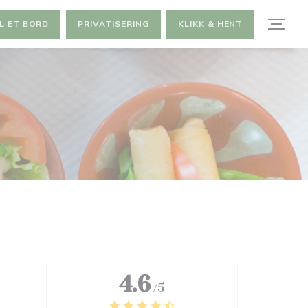
L ET BORD
PRIVATISERING
KLIKK & HENT
4.6
/5