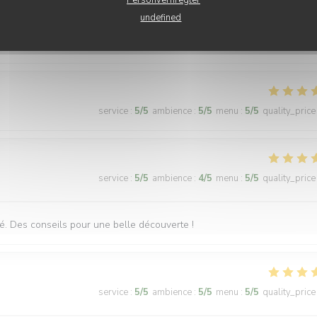
undefined
der de plus. Je recommande.
service
:
5
/5
ambience
:
5
/5
menu
:
5
/5
quality_price
service
:
5
/5
ambience
:
4
/5
menu
:
5
/5
quality_price
té. Des conseils pour une belle découverte !
service
:
5
/5
ambience
:
5
/5
menu
:
5
/5
quality_price