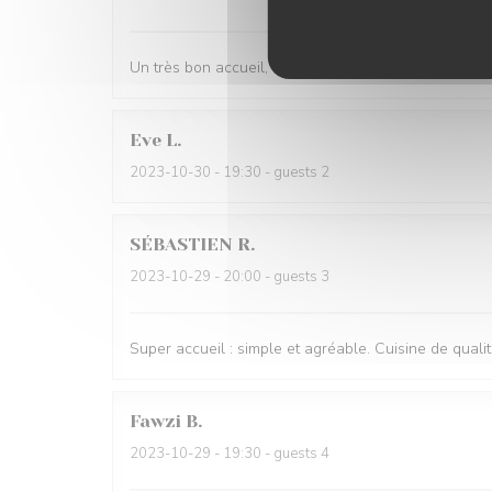
Un très bon accueil, un excellent repas, que deman
Eve
L
2023-10-30
- 19:30 - guests 2
SÉBASTIEN
R
2023-10-29
- 20:00 - guests 3
Super accueil : simple et agréable. Cuisine de quali
Fawzi
B
2023-10-29
- 19:30 - guests 4