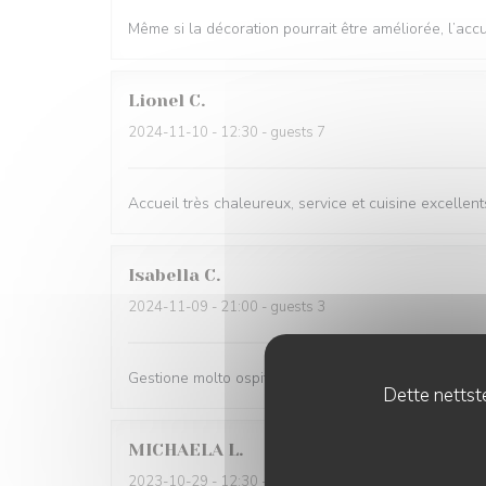
Même si la décoration pourrait être améliorée, l’accuei
Lionel
C
2024-11-10
- 12:30 - guests 7
Accueil très chaleureux, service et cuisine excellents
Isabella
C
2024-11-09
- 21:00 - guests 3
Gestione molto ospitale e personale gentilissimo. C
Dette nettste
MICHAELA
L
2023-10-29
- 12:30 - guests 3