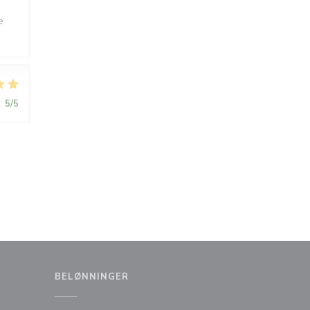
e
:
5
/5
BELØNNINGER