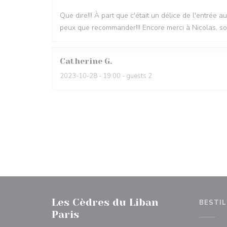
Que dire!!! À part que c'était un délice de l'entrée a
peux que recommander!!! Encore merci à Nicolas, son
Catherine
G
2023-10-28
- 19:00 - guests 2
Les Cèdres du Liban
BESTIL
Paris