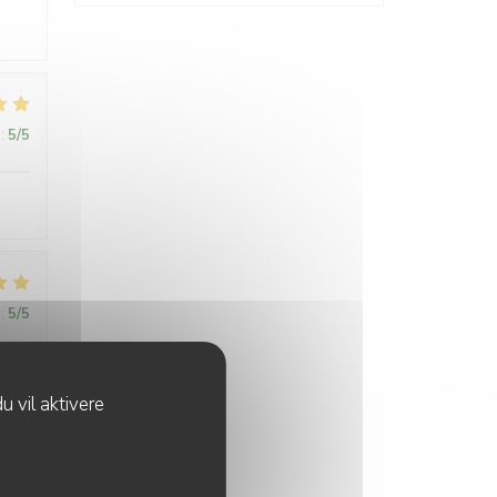
:
5
/5
:
5
/5
u vil aktivere
:
5
/5