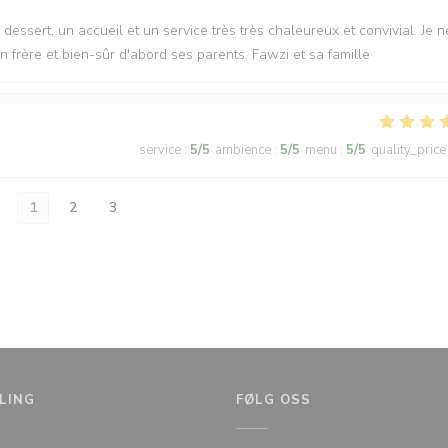
u dessert, un accueil et un service très très chaleureux et convivial. Je n
 frère et bien-sûr d'abord ses parents. Fawzi et sa famille
service
:
5
/5
ambience
:
5
/5
menu
:
5
/5
quality_price
1
2
3
LING
FØLG OSS