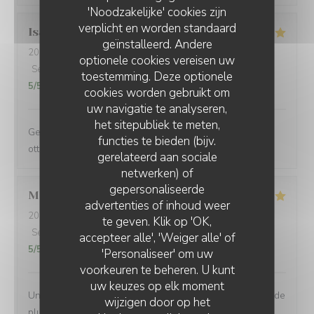
'Noodzakelijke' cookies zijn
verplicht en worden standaard
Isabella
C
geïnstalleerd. Andere
2024-11-09
- 21:00 - Gasten 3
optionele cookies vereisen uw
Service
:
5
/5
Atmosfeer
:
4
/5
Keuken
:
4
/5
Kwaliteit / Prijs
:
toestemming. Deze optionele
5
/5
cookies worden gebruikt om
uw navigatie te analyseren,
het sitepubliek te meten,
Gestione molto ospitale e personale gentilissimo. Cibo
functies te bieden (bijv.
ottimo. Torneremo
gerelateerd aan sociale
netwerken) of
gepersonaliseerde
MICHAELA
L
advertenties of inhoud weer
2023-10-29
- 12:30 - Gasten 3
te geven. Klik op 'OK,
Service
:
5
/5
Atmosfeer
:
5
/5
Keuken
:
5
/5
Kwaliteit / Prijs
:
accepteer alle', 'Weiger alle' of
5
/5
'Personaliseer' om uw
voorkeuren te beheren. U kunt
uw keuzes op elk moment
Un très bon accueil, un excellent repas, que demander de
wijzigen door op het
plus. Je recommande.