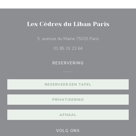
Les Cèdres du Liban Paris
((opent in een nieu
5, avenue du Maine 75015 Paris
01 85 15 23 64
RESERVERING
RESERVEER EEN TAFEL
PRIVATISERING
AFHAAL
VOLG ONS