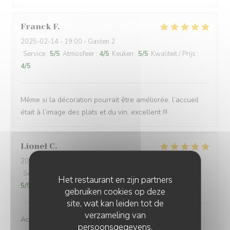
Franck
F
2025-02-14
- 19:00 - Gasten 2
Service
:
5
/5
Atmosfeer
:
4
/5
Keuken
:
5
/5
Kwaliteit / Prijs
:
4
/5
Même si la décoration pourrait être améliorée, l’accueil
était à l’image des plats et du vin, excellent !!!
Lionel
C
2024-11-10
- 12:30 - Gasten 7
Service
:
5
/5
Atmosfeer
:
4
/5
Keuken
:
5
/5
Kwaliteit / Prijs
:
Het restaurant en zijn partners
5
/5
gebruiken cookies op deze
site, wat kan leiden tot de
verzameling van
Accueil très chaleureux, service et cuisine excellents...
persoonsgegevens.