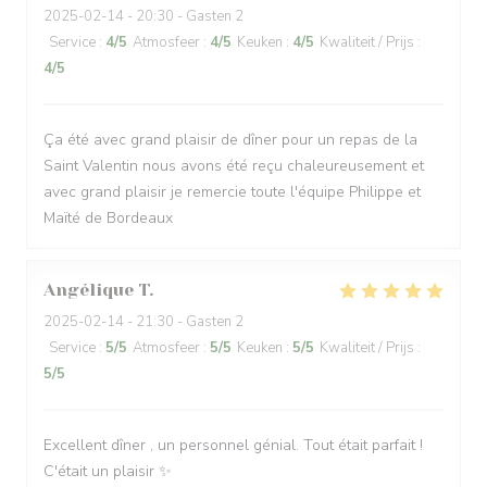
2025-02-14
- 20:30 - Gasten 2
Service
:
4
/5
Atmosfeer
:
4
/5
Keuken
:
4
/5
Kwaliteit / Prijs
:
4
/5
Ça été avec grand plaisir de dîner pour un repas de la
Saint Valentin nous avons été reçu chaleureusement et
avec grand plaisir je remercie toute l'équipe Philippe et
Maïté de Bordeaux
Angélique
T
2025-02-14
- 21:30 - Gasten 2
Service
:
5
/5
Atmosfeer
:
5
/5
Keuken
:
5
/5
Kwaliteit / Prijs
:
5
/5
Excellent dîner , un personnel génial. Tout était parfait !
C'était un plaisir ✨️