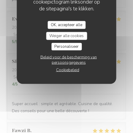
cookiepictogram linksonder op
de sitepagina's te klikken.
Eve
L
OK, accepteer alle
2023-10-30
- 19:30 - Gasten 2
Service
:
5
/5
Atmosfeer
:
5
/5
Keuken
:
5
/5
Kwaliteit / Prijs
:
Weiger alle cookies
5
/5
Personaliseer
Beleid voor de bescherming van
SÉBASTIEN
R
persoonsgegevens
Cookiebeleid
2023-10-29
- 20:00 - Gasten 3
Service
:
5
/5
Atmosfeer
:
4
/5
Keuken
:
5
/5
Kwaliteit / Prijs
:
4
/5
Super accueil : simple et agréable. Cuisine de qualité.
Des conseils pour une belle découverte !
Fawzi
B