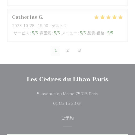
Catherine
G
2023-10-28
- 19:00 - ゲスト 2
サービス
:
5
/5
雰囲気
:
5
/5
メニュー
:
5
/5
品質-価格
:
5
/5
1
2
3
Les Cèdres du Liban Paris
((新しいウィンドウ
5, avenue du Maine 75015 Paris
01 85 15 23 64
ご予約