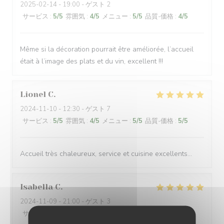
2025-02-14
- 19:00 - ゲスト 2
サービス
:
5
/5
雰囲気
:
4
/5
メニュー
:
5
/5
品質-価格
:
4
/5
Même si la décoration pourrait être améliorée, l’accueil
était à l’image des plats et du vin, excellent !!!
Lionel
C
2024-11-10
- 12:30 - ゲスト 7
サービス
:
5
/5
雰囲気
:
4
/5
メニュー
:
5
/5
品質-価格
:
5
/5
Accueil très chaleureux, service et cuisine excellents...
Isabella
C
2024-11-09
- 21:00 - ゲスト 3
サービス
:
5
/5
雰囲気
:
4
/5
メニュー
:
4
/5
品質-価格
:
5
/5