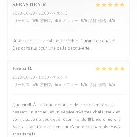
SÉBASTIEN
R
2023-10-29
- 20:00 - ゲスト 3
サービス
:
5
/5
雰囲気
:
4
/5
メニュー
:
5
/5
品質-価格
:
4
/5
Super accueil : simple et agréable. Cuisine de qualité.
Des conseils pour une belle découverte !
Fawzi
B
2023-10-29
- 19:30 - ゲスト 4
サービス
:
5
/5
雰囲気
:
5
/5
メニュー
:
5
/5
品質-価格
:
5
/5
Que dire!!! À part que c'était un délice de l'entrée au
dessert, un accueil et un service très très chaleureux et
convivial. Je ne peux que recommander!!! Encore merci à
Nicolas, son frère et bien-sûr d'abord ses parents. Fawzi
et sa famille