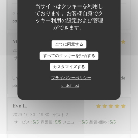
当サイトはクッキーを利用し
ております。お客様自身でク
Gestione molto ospitale e personale gentilissimo. Cibo
ッキー利用の設定および管理
ottimo. Torneremo
ができます。
MICHAELA
L
全てに同意する
2023-10-29
- 12:30 - ゲスト 3
すべてのクッキーを拒否する
サービス
:
5
/5
雰囲気
:
5
/5
メニュー
:
5
/5
品質-価格
:
5
/5
カスタマイズする
プライバシーポリシー
Un très bon accueil, un excellent repas, que demander de
plus. Je recommande.
undefined
Eve
L
2023-10-30
- 19:30 - ゲスト 2
サービス
:
5
/5
雰囲気
:
5
/5
メニュー
:
5
/5
品質-価格
:
5
/5