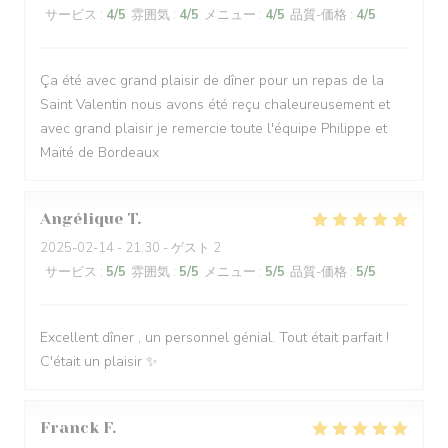
サービス
:
4
/5
雰囲気
:
4
/5
メニュー
:
4
/5
品質-価格
:
4
/5
Ça été avec grand plaisir de dîner pour un repas de la
Saint Valentin nous avons été reçu chaleureusement et
avec grand plaisir je remercie toute l'équipe Philippe et
Maïté de Bordeaux
Angélique
T
2025-02-14
- 21:30 - ゲスト 2
サービス
:
5
/5
雰囲気
:
5
/5
メニュー
:
5
/5
品質-価格
:
5
/5
Excellent dîner , un personnel génial. Tout était parfait !
C'était un plaisir ✨️
Franck
F