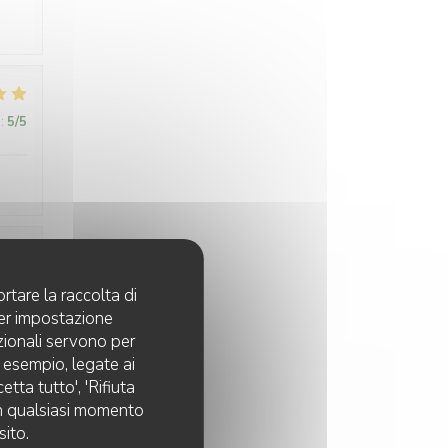
:
5
/5
:
5
/5
rtare la raccolta di
per impostazione
pzionali servono per
d esempio, legate ai
tta tutto', 'Rifiuta
 in qualsiasi momento
sito.
:
5
/5