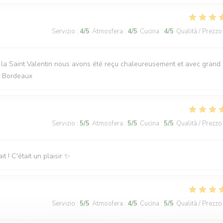
Servizio
:
4
/5
Atmosfera
:
4
/5
Cucina
:
4
/5
Qualità / Prezzo
e la Saint Valentin nous avons été reçu chaleureusement et avec grand
de Bordeaux
Servizio
:
5
/5
Atmosfera
:
5
/5
Cucina
:
5
/5
Qualità / Prezzo
t ! C'était un plaisir ✨️
Servizio
:
5
/5
Atmosfera
:
4
/5
Cucina
:
5
/5
Qualità / Prezzo