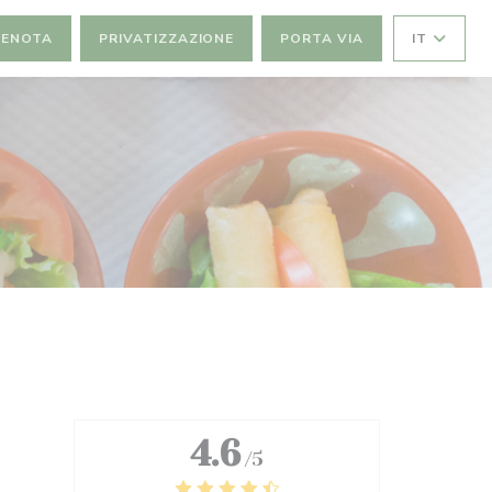
RENOTA
PRIVATIZZAZIONE
PORTA VIA
IT
A))
STRA))
4.6
/5