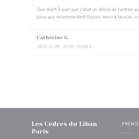
Que dire!!! À part que c'était un délice de l'entrée a
peux que recommander!!! Encore merci à Nicolas, son
Catherine
G
2023-10-28
- 19:00 - Ospiti 2
Les Cèdres du Liban
PRENO
Paris