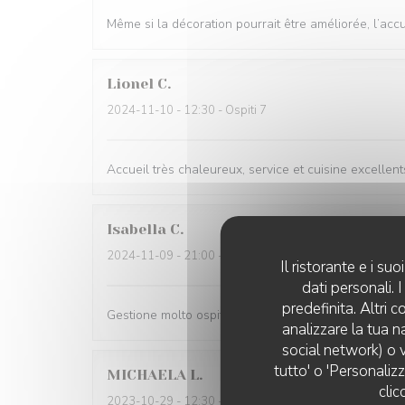
Même si la décoration pourrait être améliorée, l’accuei
Lionel
C
2024-11-10
- 12:30 - Ospiti 7
Accueil très chaleureux, service et cuisine excellents
Isabella
C
2024-11-09
- 21:00 - Ospiti 3
Il ristorante e i s
dati personali.
predefinita. Altri 
Gestione molto ospitale e personale gentilissimo. C
analizzare la tua n
social network) o v
tutto' o 'Personaliz
MICHAELA
L
clic
2023-10-29
- 12:30 - Ospiti 3