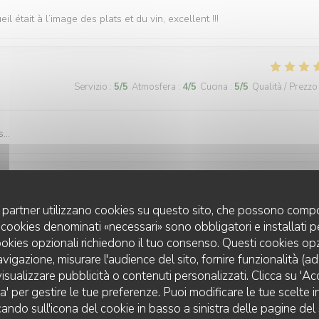
l était à l’image des plats et du vin, excellent !!!
Servizio
:
5
/5
Atmosfera
:
4
/5
Cucina
:
5
/5
Qualità / Prezzo
...
Servizio
:
5
/5
Atmosfera
:
4
/5
Cucina
:
4
/5
Qualità / Prezzo
uoi partner utilizzano cookies su questo sito, che possono compo
 I cookies denominati «necessari» sono obbligatori e installati 
cookies opzionali richiedono il tuo consenso. Questi cookies o
ibo ottimo. Torneremo
avigazione, misurare l'audience del sito, fornire funzionalità (a
isualizzare pubblicità o contenuti personalizzati. Clicca su 'Acce
za' per gestire le tue preferenze. Puoi modificare le tue scelte
cando sull'icona del cookie in basso a sinistra delle pagine del 
Servizio
:
5
/5
Atmosfera
:
5
/5
Cucina
:
5
/5
Qualità / Prezzo