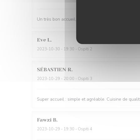
Un très bon accueil, un excellent repas, que deman
Eve
L
2023-10-30
- 19:30 - Ospiti 2
SÉBASTIEN
R
2023-10-29
- 20:00 - Ospiti 3
Super accueil : simple et agréable. Cuisine de quali
Fawzi
B
2023-10-29
- 19:30 - Ospiti 4