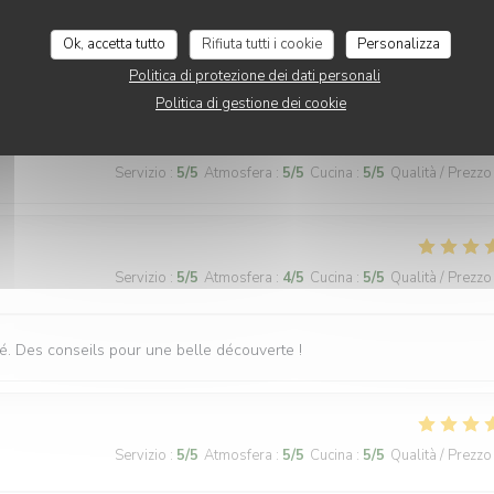
Ok, accetta tutto
Rifiuta tutti i cookie
Personalizza
der de plus. Je recommande.
Politica di protezione dei dati personali
Politica di gestione dei cookie
Servizio
:
5
/5
Atmosfera
:
5
/5
Cucina
:
5
/5
Qualità / Prezzo
Servizio
:
5
/5
Atmosfera
:
4
/5
Cucina
:
5
/5
Qualità / Prezzo
té. Des conseils pour une belle découverte !
Servizio
:
5
/5
Atmosfera
:
5
/5
Cucina
:
5
/5
Qualità / Prezzo