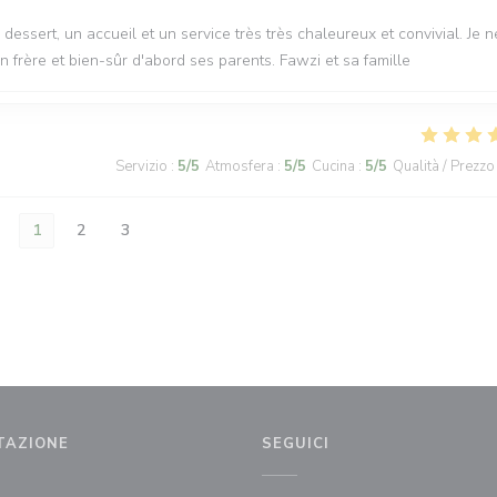
u dessert, un accueil et un service très très chaleureux et convivial. Je n
 frère et bien-sûr d'abord ses parents. Fawzi et sa famille
Servizio
:
5
/5
Atmosfera
:
5
/5
Cucina
:
5
/5
Qualità / Prezzo
1
2
3
TAZIONE
SEGUICI