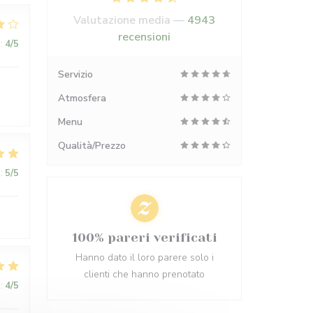
Valutazione media —
4943
recensioni
:
4
/5
Servizio
Atmosfera
Menu
Qualità/Prezzo
:
5
/5
100% pareri verificati
Hanno dato il loro parere solo i
clienti che hanno prenotato
:
4
/5