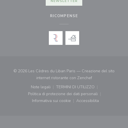
NEWSLETTER
RICOMPENSE
© 2026 Les Cèdres du Liban Paris — Creazione del sito
((apre una nuova fin
internet ristorante con
Zenchef
Note legali
TERMINI DI UTILIZZO
((apre una nuova finestra))
((apre una nuova finestra))
Politica di protezione dei dati personali
((apre una nuova finestra))
Informativa sui cookie
Accessibilita
((apre una nuova finestra))
((apre una nuova finest