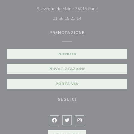
((apre una nuova fi
5, avenue du Maine 75015 Paris
01 85 15 23 64
PRENOTAZIONE
PRENOTA
PRIVATIZZAZIONE
PORTA VIA
SEGUICI
Facebook ((apre una nuova finestra))
Twitter ((apre una nuova finestra
Instagram ((apre una nuova