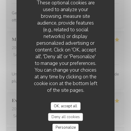
These optional cookies are
used to analyze your
Gestione molto ospitale e personale gentilissimo. Cibo
browsing, measure site
ottimo. Torneremo
audience, provide features
(e.g., related to social
networks) or display
MICHAELA
L
personalized advertising or
2023-10-29
- 12:30 - Guests 3
content. Click on 'OK, accept
Service
:
5
/5
Ambiance
:
5
/5
Food
:
5
/5
Value
:
5
/5
all', 'Deny all' or 'Personalize'
to manage your preferences.
You can change your choices
Un très bon accueil, un excellent repas, que demander de
at any time by clicking on the
plus. Je recommande.
cookie icon at the bottom left
of the site pages.
Eve
L
OK, accept all
2023-10-30
- 19:30 - Guests 2
Service
:
5
/5
Ambiance
:
5
/5
Food
:
5
/5
Value
:
5
/5
Deny all cookies
Personalize