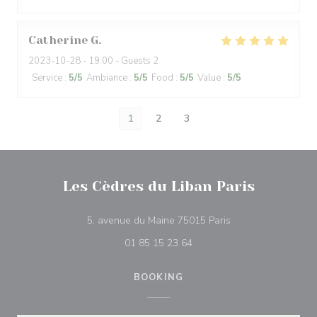
Catherine
G
2023-10-28
- 19:00 - Guests 2
Service
:
5
/5
Ambiance
:
5
/5
Food
:
5
/5
Value
:
5
/5
1
2
3
Les Cèdres du Liban Paris
((opens in a new w
5, avenue du Maine 75015 Paris
01 85 15 23 64
BOOKING