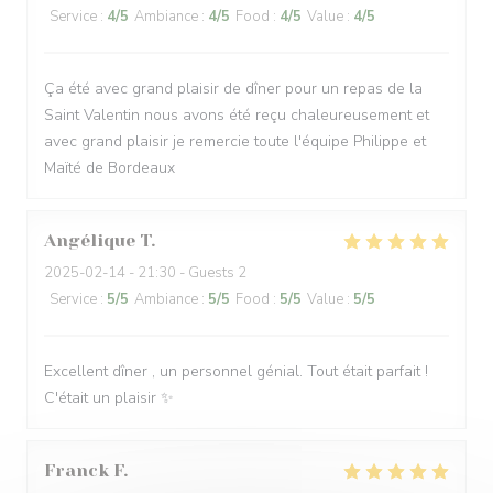
Service
:
4
/5
Ambiance
:
4
/5
Food
:
4
/5
Value
:
4
/5
Ça été avec grand plaisir de dîner pour un repas de la
Saint Valentin nous avons été reçu chaleureusement et
avec grand plaisir je remercie toute l'équipe Philippe et
Maïté de Bordeaux
Angélique
T
2025-02-14
- 21:30 - Guests 2
Service
:
5
/5
Ambiance
:
5
/5
Food
:
5
/5
Value
:
5
/5
Excellent dîner , un personnel génial. Tout était parfait !
C'était un plaisir ✨️
Franck
F