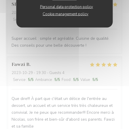
SÉBASTIEN
R
Personal data protection policy
2023-10-29
- 20:00 - Guests 3
Cookie management policy
Service
:
5
/5
Ambiance
:
4
/5
Food
:
5
/5
Value
:
4
/5
Super accueil : simple et agréable. Cuisine de qualité.
Des conseils pour une belle découverte !
Fawzi
B
2023-10-29
- 19:30 - Guests 4
Service
:
5
/5
Ambiance
:
5
/5
Food
:
5
/5
Value
:
5
/5
Que dire!!! À part que c'était un délice de l'entrée au
dessert, un accueil et un service très très chaleureux et
convivial. Je ne peux que recommander!!! Encore merci à
Nicolas, son frère et bien-sûr d'abord ses parents. Fawzi
et sa famille