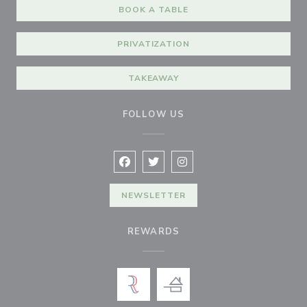
BOOK A TABLE
PRIVATIZATION
TAKEAWAY
FOLLOW US
Facebook ((opens in a new window))
Twitter ((opens in a new window
Instagram ((opens in a ne
NEWSLETTER
REWARDS